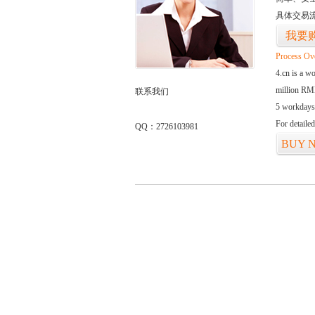
具体交易
我要
Process Ov
4.cn is a w
million RMB
联系我们
5 workdays
For detaile
QQ：2726103981
BUY 