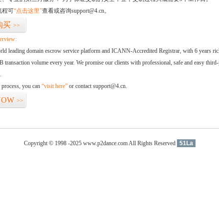
流程可
“点击这里”
查看或咨询support@4.cn。
购买
>>
erview:
orld leading domain escrow service platform and ICANN-Accredited Registrar, with 6 years ri
 transaction volume every year. We promise our clients with professional, safe and easy third-
.
d process, you can
“visit here”
or contact support@4.cn.
NOW
>>
Copyright © 1998 -2025 www.p2dance.com All Rights Reserved
51La