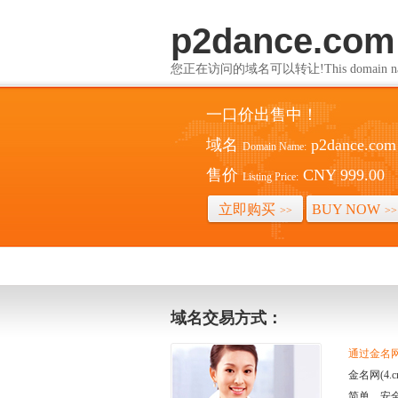
p2dance.com
您正在访问的域名可以转让!This domain name i
一口价出售中！
域名
p2dance.com
Domain Name:
售价
CNY 999.00
Listing Price:
立即购买
BUY NOW
>>
>>
域名交易方式：
通过金名网(
金名网(4
简单、安